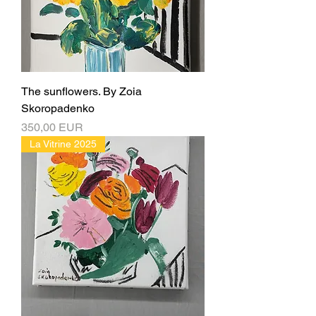
The sunflowers. By Zoia
Skoropadenko
Ціна
350,00 EUR
La Vitrine 2025