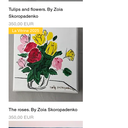
Tulips and flowers. By Zoia
Skoropadenko
Ціна
350,00 EUR
La Vitrine 2025
The roses. By Zoia Skoropadenko
Ціна
350,00 EUR