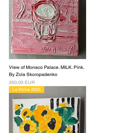
View of Monaco Palace. MILK. Pink.
By Zoia Skoropadenko
Ціна
350,00 EUR
La Vitrine 2025