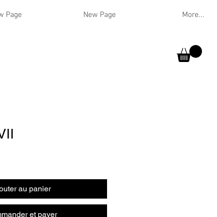
w Page
New Page
More...
VII
outer au panier
mander et payer