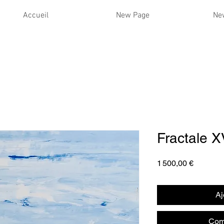
Accueil
New Page
Ne
Fractale X
Prix
1 500,00 €
Aj
Com