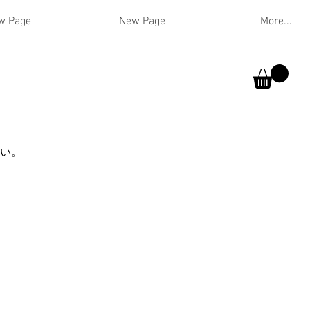
w Page
New Page
More...
さい。