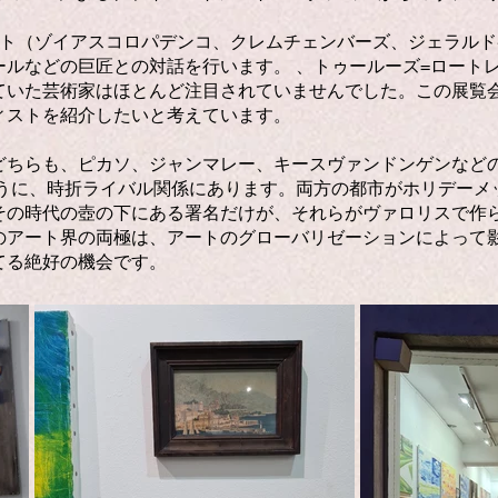
スト（ゾイアスコロパデンコ、クレムチェンバーズ、ジェラル
ルなどの巨匠との対話を行います。 、トゥールーズ=ロート
ていた芸術家はほとんど注目されていませんでした。この展覧
ィストを紹介したいと考えています。
どちらも、ピカソ、ジャンマレー、キースヴァンドンゲンなど
ように、時折ライバル関係にあります。両方の都市がホリデー
の時代の壺の下にある署名だけが、それらがヴァロリスで作ら
のアート界の両極は、アートのグローバリゼーションによって
てる絶好の機会です。