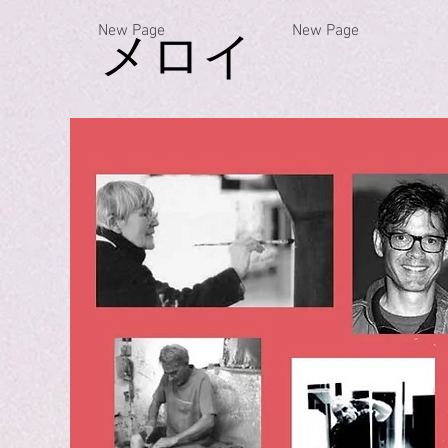
New Page
New Page
メロイ