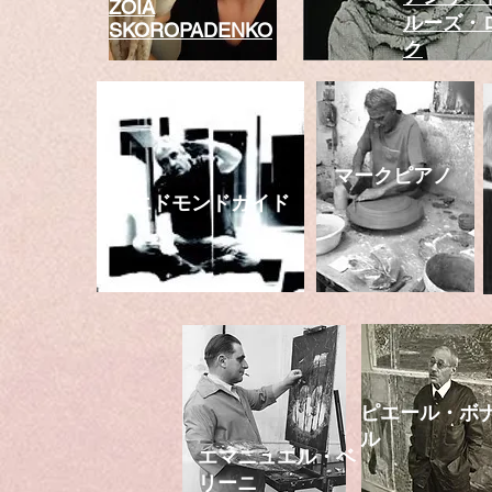
ZOIA
ルーズ・
SKOROPADENKO
ク
マークピアノ
エドモンドガイド
ピエール・ボ
ル
エマニュエル・ベ
リーニ