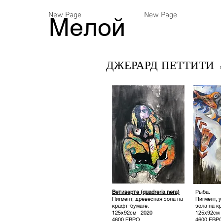
New Page
New Page
Мелой
ДЖЕРАРД ПЕТТИТИ
Ветиверте (quadreria nera)
Рыба.
Пигмент, древесная зола на
Пигмент, 
крафт-бумаге.
зола на к
125x92см
2020
125x92см
4600 ЕВРО
4600 ЕВР