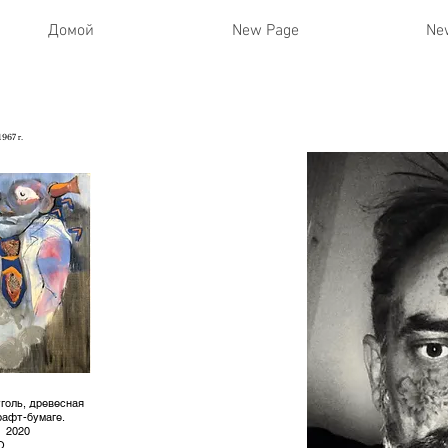
Домой
New Page
Ne
1967 г.
уголь, древесная
рафт-бумаге.
2020
О