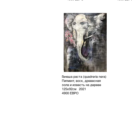
Ганеша раста (quadreria nera)
Пигмент, воск, древесная
зола и известь на дереве
125x92см
2021
4900 ЕВРО