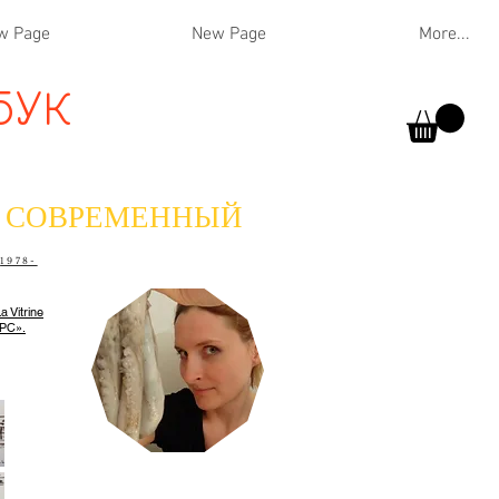
w Page
New Page
More...
БУК
СОВРЕМЕННЫЙ
1978-
 Vitrine
ОРС».