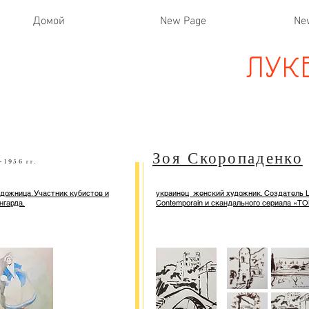
Домой
New Page
Ne
ЛУК
Зоя Скоропаденко
-1956 гг.
дожница. Участник кубистов и
украинец женский художник. Создатель La
нгарда.
Contemporain и скандального сериала «Т