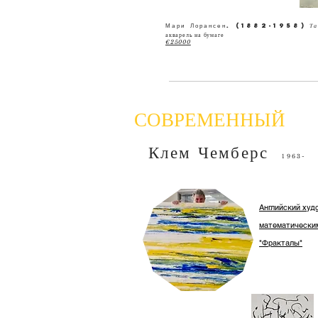
Мари Лорансен. (1882-1958)
Т
акварель на бумаге
€25000
СОВРЕМЕННЫЙ
Клем Чемберс
1963-
Английский худ
математически
"Фракталы"