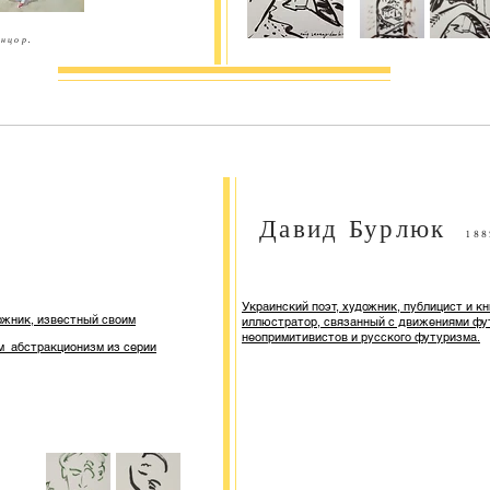
анцор.
Давид Бурлюк
188
Украинский поэт, художник, публицист и к
ожник, известный своим
иллюстратор, связанный с движениями фу
неопримитивистов и русского футуризма.
м абстракционизм из серии